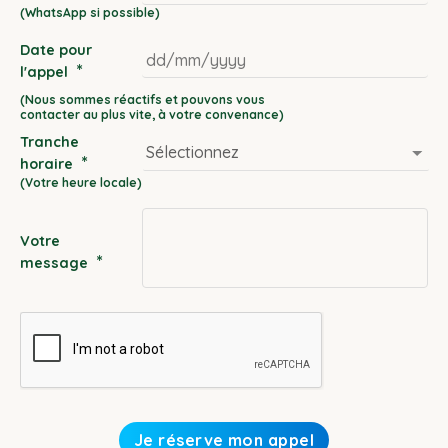
Date pour
*
l'appel
DD
slash
Tranche
MM
*
horaire
slash
YYYY
Votre
*
message