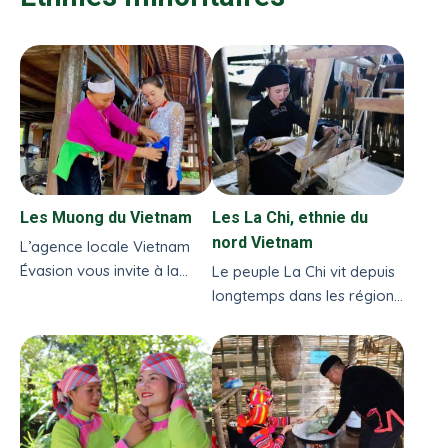
Les Muong du Vietnam
Les La Chi, ethnie du
nord Vietnam
L’agence locale Vietnam
Évasion vous invite à la
Le peuple La Chi vit depuis
suivre chez les Muong du
longtemps dans les régions
Vietnam. Nous irons au
montagneuses du nord du
Nord, dans les régions
Vietnam. Nous irons les
montagneuses...
rencontrer dans quatre
communes des districts...