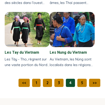
des siècles dans l’ouest
âmes, les Thaï passent
montagneux des plateaux
pour être le 3ème groupe
du Centre...
ethnique du Vietnam...
Les Tay du Vietnam
Les Nung du Vietnam
Les Tày - Tho, règnent sur
Au Vietnam, les Nùng sont
une vaste portion du Nord-
localisés dans les régions
Est, allant de Quang Ninh
montagneuses, dans les
jusqu’à Lào Cai...
forêts profondes ou...
<<
1
2
3
4
5
>>