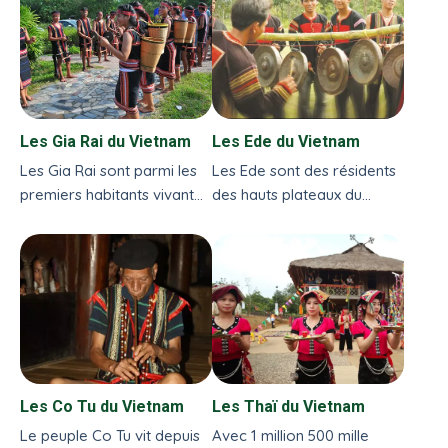
central...
Les Gia Rai du Vietnam
Les Ede du Vietnam
Les Gia Rai sont parmi les
Les Ede sont des résidents
premiers habitants vivant
des hauts plateaux du
dans les montagnes des
centre. Ils ont d’abord élu
Hauts Plateaux du Centre...
domicile dans le centre du
Vietnam...
Les Co Tu du Vietnam
Les Thaï du Vietnam
Le peuple Co Tu vit depuis
Avec 1 million 500 mille