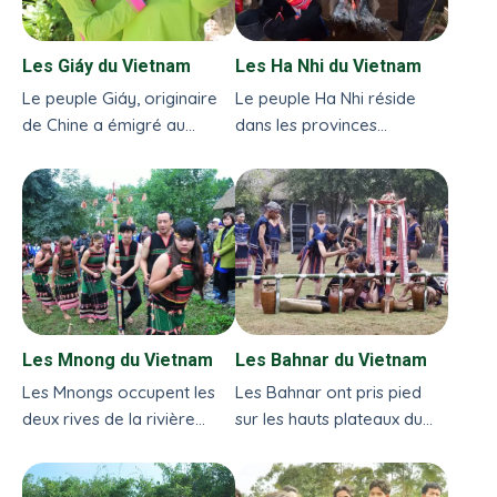
Les Giáy du Vietnam
Les Ha Nhi du Vietnam
Le peuple Giáy, originaire
Le peuple Ha Nhi réside
de Chine a émigré au
dans les provinces
Vietnam il y a environ 300
montagneuses au nord du
ans, vit dans les provinces
Vietnam, proches de la
de Lào Cai, Hà Giang, Lai
frontière chinoise, au nord
Châu et Yên Bai...
de Dien Bien Phu, de Lai
Chau et de Lao Cai...
Les Mnong du Vietnam
Les Bahnar du Vietnam
Les Mnongs occupent les
Les Bahnar ont pris pied
deux rives de la rivière
sur les hauts plateaux du
Serepok qui dévale les
Centre (Tây Nguyên)
hautes terres du Vietnam
depuis plusieurs siècles...