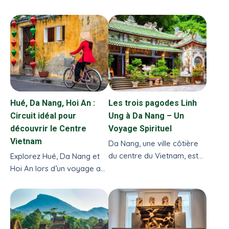
meilleures périodes et
emblématiques, nature
conseils de visite.
préservée et culture
fascinante. Le top 15 des
activités à ne pas manquer.
Hué, Da Nang, Hoi An :
Les trois pagodes Linh
Circuit idéal pour
Ung à Da Nang – Un
découvrir le Centre
Voyage Spirituel
Vietnam
Da Nang, une ville côtière
du centre du Vietnam, est
Explorez Hué, Da Nang et
connue pour ses plages de
Hoi An lors d’un voyage au
sable blanc, ses montagnes
Centre Vietnam. Un
majestueuses et ses sites
itinéraire complet entre
culturels fascinants.
histoire impériale, plages,
nature et vieille ville classée