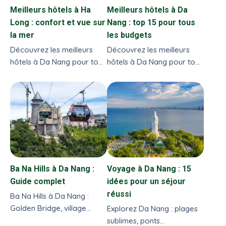
Meilleurs hôtels à Ha
Meilleurs hôtels à Da
Long : confort et vue sur
Nang : top 15 pour tous
la mer
les budgets
Découvrez les meilleurs
Découvrez les meilleurs
hôtels à Da Nang pour tous
hôtels à Da Nang pour tous
les budgets : resorts en
les budgets : resorts en
bord de mer, hôtels en
bord de mer, hôtels en
centre-ville et séjours
centre-ville et séjours
nature. Conseils pratiques
nature. Guide locale.
par agence locale.
Ba Na Hills à Da Nang :
Voyage à Da Nang : 15
Guide complet
idées pour un séjour
réussi
Ba Na Hills à Da Nang :
Golden Bridge, village
Explorez Da Nang : plages
français, téléphérique,
sublimes, ponts