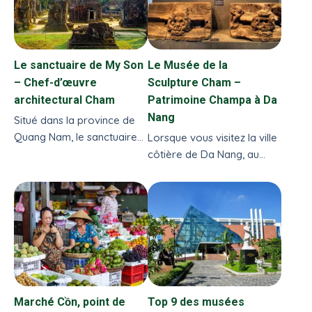
UNESCO.
Le sanctuaire de My Son
Le Musée de la
– Chef-d’œuvre
Sculpture Cham –
architectural Cham
Patrimoine Champa à Da
Nang
Situé dans la province de
Quang Nam, le sanctuaire
Lorsque vous visitez la ville
de My Son est l’un des
côtière de Da Nang, au
trésors historiques les plus
centre du Vietnam, il est
précieux du Vietnam, classé
impossible de manquer l’un
au patrimoine mondial de
de ses joyaux culturels : le
l’UNESCO en 1999.
Musée de la Sculpture
Cham.
Marché Cồn, point de
Top 9 des musées