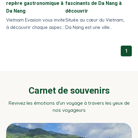
repère gastronomique à
fascinants de Da Nang à
Da Nang
découvrir
Vietnam Evasion vous invite
Située au cœur du Vietnam,
à découvrir chaque aspect
Da Nang est une ville
unique du marché Cồn, un
côtière dynamique qui
lieu exceptionnel et
combine une riche histoire
incontournable à Da Nang.
et une modernité vibrante.
1
Pour les amateurs de
culture, Da Nang offre une
variété de musées
fascinants qui valent le
détour.
Carnet de souvenirs
Revivez les émotions d’un voyage à travers les yeux de
nos voyageurs