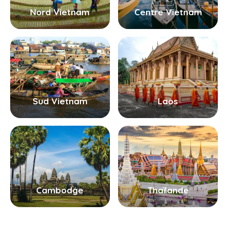
Nord Vietnam
Centre Vietnam
Sud Vietnam
Laos
Cambodge
Thaïlande