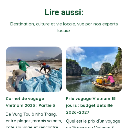
Lire aussi:
Destination, culture et vie locale, vue par nos experts
locaux
ietnam 15
Voyage Vietnam prix
Carnet de voyag
détaillé
2026 – 2027 : quel budget
Vietnam 2025 : Pa
prévoir ?
De Pleiku à Kon Tum
étape au cœur des
x d’un voyage
Quel budget pour un voyage
Plateaux révèle la 
Vietnam ?
au Vietnam en 2026-2027 ?