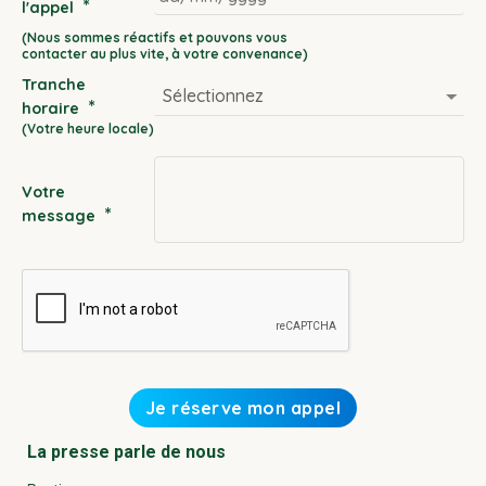
*
l'appel
DD
slash
Tranche
MM
*
horaire
slash
YYYY
Votre
*
message
La presse parle de nous