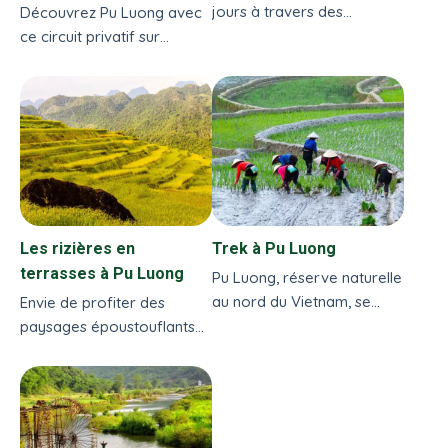
jours à travers des
Découvrez Pu Luong avec
paysages spectaculaires,
ce circuit privatif sur
des activités immersives et
mesure de 3 jours avec
une culture locale unique.
Vietnam Evasion :
Profitez d’un circuit sur
randonnées au cœur des
mesure avec Vietnam
rizières en terrasse,
Evasion pour une
rencontres avec les ethnies
expérience authentique et
locales, et paysages
inoubliable.
naturels préservés. Une
immersion authentique et
Les rizières en
Trek à Pu Luong
unique dans le Nord du
terrasses à Pu Luong
Vietnam.
Pu Luong, réserve naturelle
au nord du Vietnam, se
Envie de profiter des
retrouve complètement
paysages époustouflants
immergées dans...
avec les champs de rizière
en terrasses dans les
montagnes...