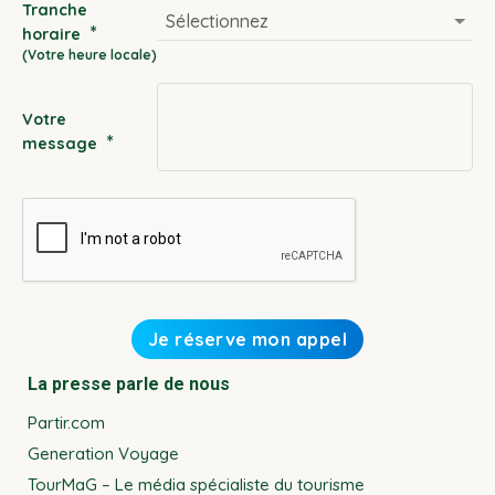
Tranche
MM
*
horaire
slash
YYYY
Votre
*
message
La presse parle de nous
Partir.com
Generation Voyage
TourMaG – Le média spécialiste du tourisme