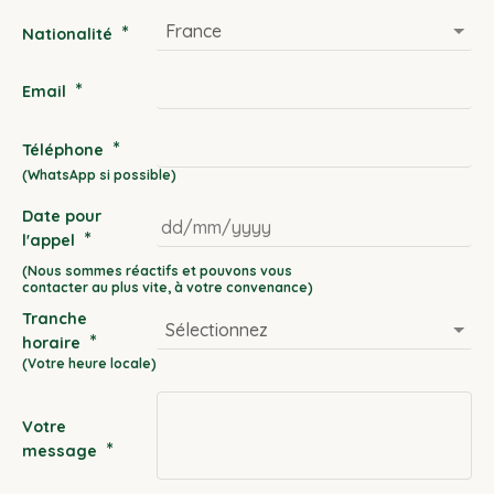
*
Nationalité
*
Email
*
Téléphone
Date pour
*
l'appel
DD
slash
Tranche
MM
*
horaire
slash
YYYY
Votre
*
message