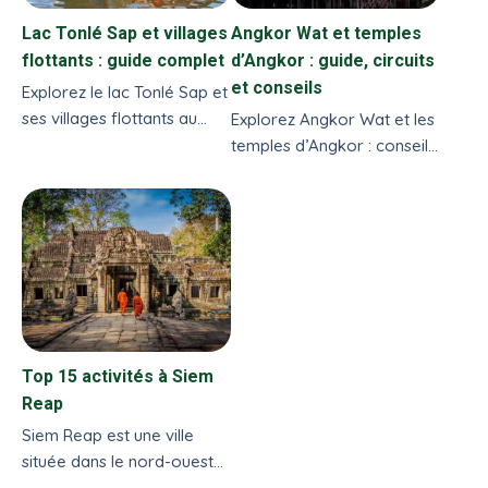
Lac Tonlé Sap et villages
Angkor Wat et temples
flottants : guide complet
d’Angkor : guide, circuits
et conseils
Explorez le lac Tonlé Sap et
ses villages flottants au
Explorez Angkor Wat et les
Cambodge avec l’agence
temples d’Angkor : conseils,
de voyage Vietnam
circuits guidés, billets, accès
Evasion. Découvrez quand
depuis Siem Reap,
y aller, que visiter, et
meilleure saison.
comment vivre une
expérience authentique et
responsable.
Top 15 activités à Siem
Reap
Siem Reap est une ville
située dans le nord-ouest
du Cambodge et est