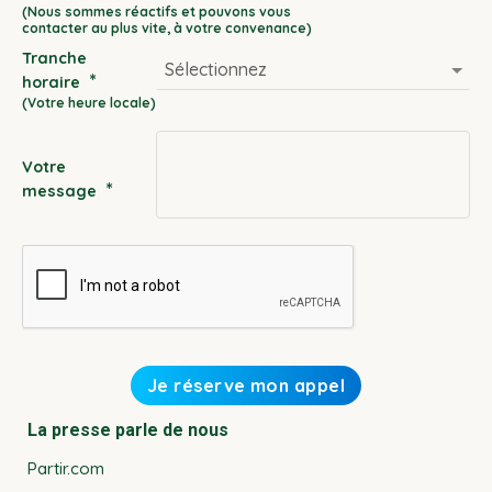
DD
slash
Tranche
MM
*
horaire
slash
YYYY
Votre
*
message
La presse parle de nous
Partir.com