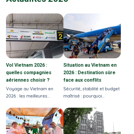
Vol Vietnam 2026 :
Situation au Vietnam en
quelles compagnies
2026 : Destination sûre
aériennes choisir ?
face aux conflits
Voyage au Vietnam en
Sécurité, stabilité et budget
2026 : les meilleures
maîtrisé : pourquoi
compagnies aériennes,
voyager au Vietnam reste
vols directs et escales
un choix rassurant en 2026
fiables pour rejoindre
?
Hanoï ou Ho Chi Minh-Ville.