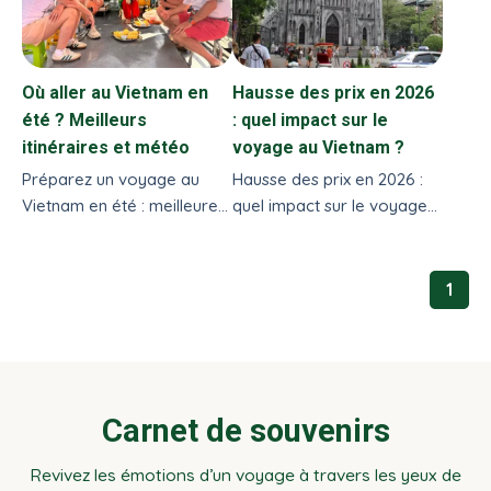
Où aller au Vietnam en
Hausse des prix en 2026
été ? Meilleurs
: quel impact sur le
itinéraires et météo
voyage au Vietnam ?
Préparez un voyage au
Hausse des prix en 2026 :
Vietnam en été : meilleures
quel impact sur le voyage
destinations, activités,
au Vietnam ? Analyse
conseils pratiques et
complète, budget, vols,
itinéraire complet.
conseils pour un séjour
1
maîtrisé.
Carnet de souvenirs
Revivez les émotions d’un voyage à travers les yeux de