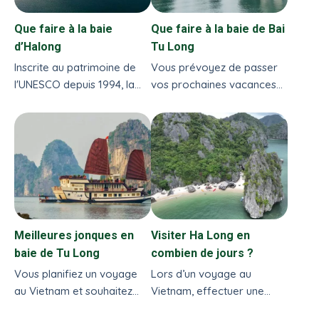
Que faire à la baie
Que faire à la baie de Bai
d’Halong
Tu Long
Inscrite au patrimoine de
Vous prévoyez de passer
l'UNESCO depuis 1994, la
vos prochaines vacances
baie d'Halong est célèbre
au Vietnam? Vous
pour ses paysages
cherchez une alternative
karstiques hors du
pour remplacer...
commun...
Meilleures jonques en
Visiter Ha Long en
baie de Tu Long
combien de jours ?
Vous planifiez un voyage
Lors d’un voyage au
au Vietnam et souhaitez
Vietnam, effectuer une
faire une croisière dans la
croisière dans la baie