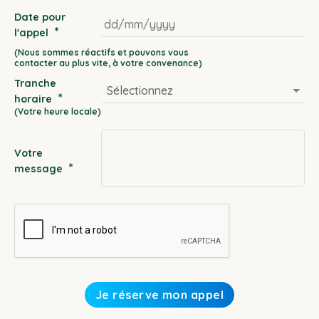
Date pour
*
l'appel
DD
slash
Tranche
MM
*
horaire
slash
YYYY
Votre
*
message