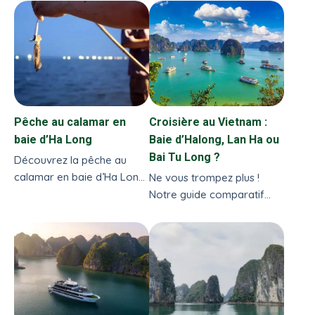
Pêche au calamar en
Croisière au Vietnam :
baie d’Ha Long
Baie d’Halong, Lan Ha ou
Bai Tu Long ?
Découvrez la pêche au
calamar en baie d’Ha Long
Ne vous trompez plus !
: activité nocturne
Notre guide comparatif
authentique, immersion
vous aide à choisir la
locale et dégustation
meilleure baie pour votre
fraîcheur avec Vietnam
croisière au Vietnam.
Evasion.