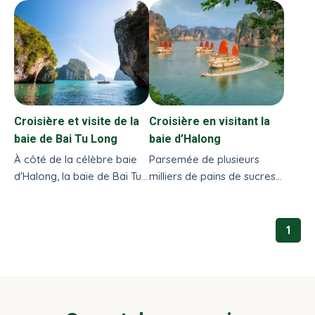
baie de Bai Tu Long? Dans
d’Halong fait partie des
cet article nous vous
incontournables...
proposons...
Croisière et visite de la
Croisière en visitant la
baie de Bai Tu Long
baie d’Halong
À côté de la célèbre baie
Parsemée de plusieurs
d'Halong, la baie de Bai Tu
milliers de pains de sucres
Long séduira ceux qui
émergents de la mer, la
recherchent un paysage...
baie d’Halong est l’un des...
1