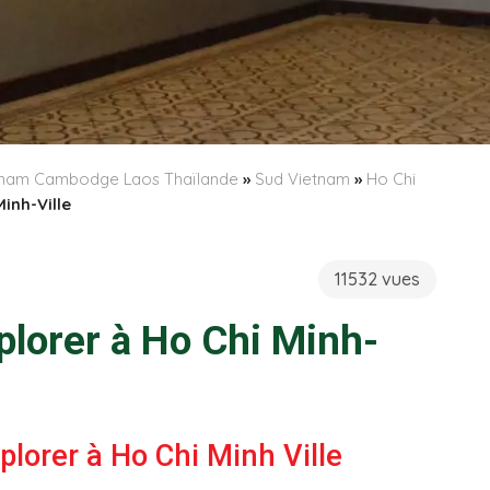
etnam Cambodge Laos Thaïlande
»
Sud Vietnam
»
Ho Chi
inh-Ville
11532 vues
lorer à Ho Chi Minh-
plorer à
Ho Chi Minh Ville