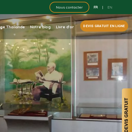
FR
|
EN
Nous contacter
DEVIS GRATUIT EN LIGNE
dge Thaïlande
Notre blog
Livre d'or