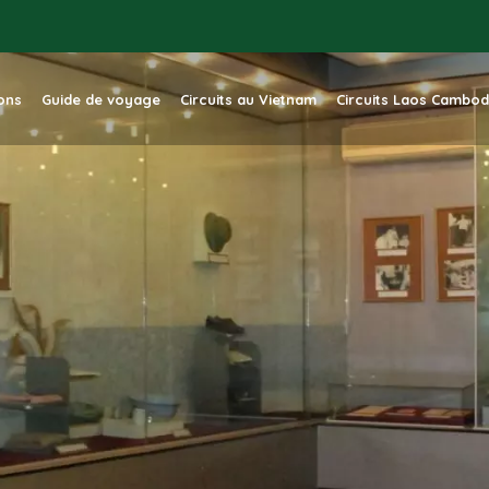
ions
Guide de voyage
Circuits au Vietnam
Circuits Laos Cambo