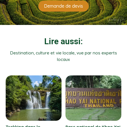
Demande de devis
Lire aussi:
Destination, culture et vie locale, vue par nos experts
locaux
o Yai
Pai, village bohème du
Marchés de Vung Tau