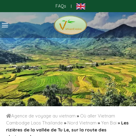
Skip
FAQs
|
to
content
Agence de voyage au vietnam
»
Où aller Vietnam
Cambodge Laos Thaïlande
»
Nord Vietnam
»
Yen Bai
»
Les
rizières de la vallée de Tu Le, sur la route des