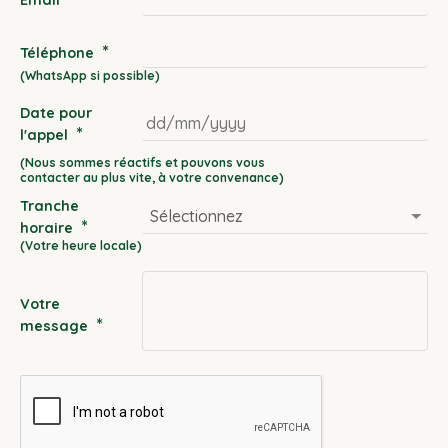
Email
*
Téléphone
Date pour
*
l'appel
DD
slash
Tranche
MM
*
horaire
slash
YYYY
Votre
*
message