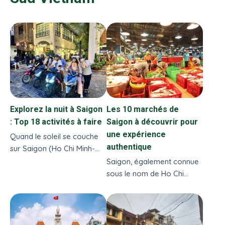
Explorez la nuit à Saigon
Les 10 marchés de
: Top 18 activités à faire
Saigon à découvrir pour
une expérience
Quand le soleil se couche
authentique
sur Saigon (Ho Chi Minh-
Ville), la ville s'éveille à une
Saigon, également connue
nouvelle vie, vibrante
sous le nom de Ho Chi
d'activités et
Minh-Ville, regorge de
d'opportunités pour
marchés animés qui
découvrir l'essence même
reflètent la culture, l'histoire
de la culture vietnamienne.
et la vie quotidienne