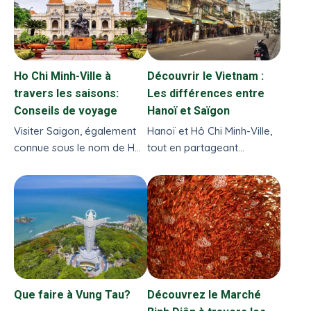
vibrante du Vietnam.
L'agence de voyage
Vietnam Evasion vous
propose une liste des
Ho Chi Minh-Ville à
Découvrir le Vietnam :
marchés incontournables
travers les saisons:
Les différences entre
de Saigon, chacun offrant
Conseils de voyage
Hanoï et Saïgon
une expérience distinctive
et regorgeant de
Visiter Saigon, également
Hanoï et Hô Chi Minh-Ville,
découvertes surprenantes.
connue sous le nom de Ho
tout en partageant
Chi Minh-Ville, est une
l'essence du charme
expérience fascinante,
vietnamien, offrent des
mélangeant
expériences distinctes
l'effervescence urbaine
reflétant leurs histoires
avec un riche héritage
uniques et leurs évolutions
culturel.
culturelles
Que faire à Vung Tau?
Découvrez le Marché