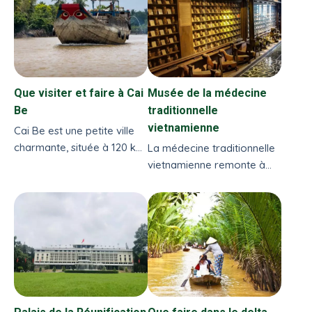
culturelle et religieuse des
Hoa (Vietnamiens d’origine
chinoise) de Sai Gon...
Que visiter et faire à Cai
Musée de la médecine
Be
traditionnelle
vietnamienne
Cai Be est une petite ville
charmante, située à 120 km
La médecine traditionnelle
de Ho Chi Minh Ville - l'un
vietnamienne remonte à
des meilleurs choix...
des milliers d'années et
existe encore aujourd'hui...