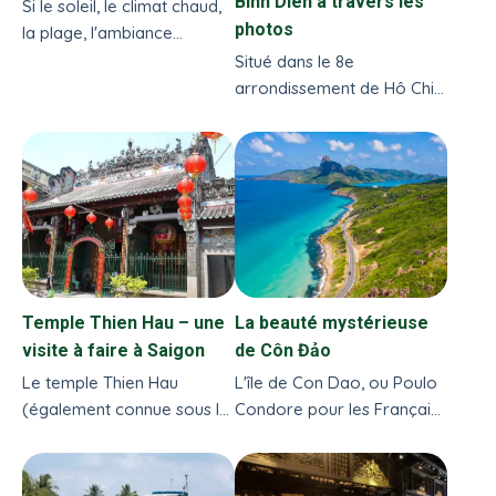
Binh Diên à travers les
Si le soleil, le climat chaud,
photos
la plage, l'ambiance
détendue et les fruits de
Situé dans le 8e
mer frais vous manquent,
arrondissement de Hô Chi
la ville de Vung Tau est
Minh-Ville, le marché Binh
faite pour vous...
Diên brille en tant que plus
grand marché de gros
original du Vietnam
Temple Thien Hau – une
La beauté mystérieuse
visite à faire à Saigon
de Côn Đảo
Le temple Thien Hau
L'île de Con Dao, ou Poulo
(également connue sous le
Condore pour les Français,
nom de Mazu - Dame de la
située dans la province
mer) joue un rôle
méridionale de Bà Rịa-
important dans la vie
Vũng Tàu...