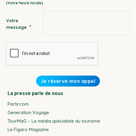
slash
YYYY
Votre
*
message
La presse parle de nous
Partir.com
Generation Voyage
TourMaG – Le média spécialiste du tourisme
Le Figaro Magazine