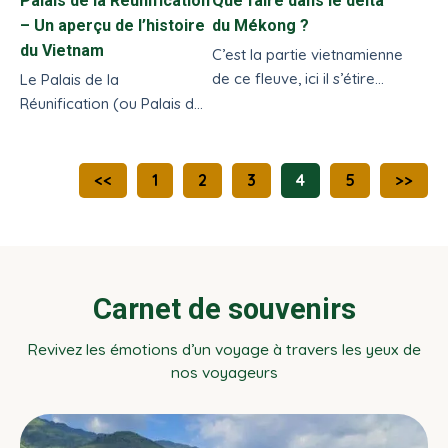
Palais de la Réunification
Que faire dans le delta
– Un aperçu de l’histoire
du Mékong ?
du Vietnam
C’est la partie vietnamienne
de ce fleuve, ici il s’étire
Le Palais de la
parfois langoureusement
Réunification (ou Palais de
irrigant le sud...
l'Indépendance – Dinh Doc
Lap) est un symbole de la
victoire, de la paix et de
<<
1
2
3
4
5
>>
l'intégrité territoriale du
Vietnam...
Carnet de souvenirs
Revivez les émotions d’un voyage à travers les yeux de
nos voyageurs