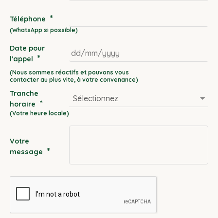
*
Téléphone
Date pour
*
l'appel
DD
slash
Tranche
MM
*
horaire
slash
YYYY
Votre
*
message