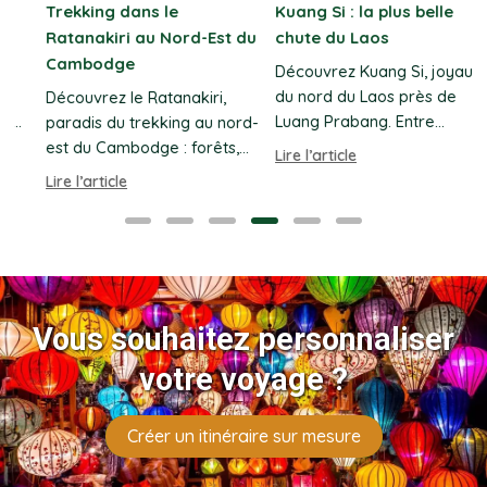
Trekking dans le
Kuang Si : la plus belle
Ratanakiri au Nord-Est du
chute du Laos
Cambodge
Découvrez Kuang Si, joyau
du nord du Laos près de
Découvrez le Ratanakiri,
c
Luang Prabang. Entre
paradis du trekking au nord-
bassins turquoise, baignade
est du Cambodge : forêts,
Lire l’article
L
et écotourisme avec circuits
ethnies, cascades, lacs
Lire l’article
sur mesure.
volcaniques et jungle du
parc Virachey
Vous souhaitez personnaliser
votre voyage ?
Créer un itinéraire sur mesure