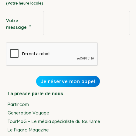
slash
YYYY
Votre
*
message
La presse parle de nous
Partir.com
Generation Voyage
TourMaG – Le média spécialiste du tourisme
Le Figaro Magazine