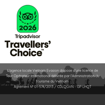
L’agence locale Vietnam Evasion dispose d’une licence de
Tour Opérateur International délivrée par l’Administration du
tourisme du Vietnam.
Agrément N° 01-574/2013 / CDLQGVN - GP LHQT