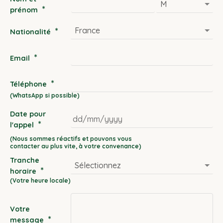
*
prénom
*
Nationalité
*
Email
*
Téléphone
Date pour
*
l'appel
DD
slash
Tranche
MM
*
horaire
slash
YYYY
Votre
*
message