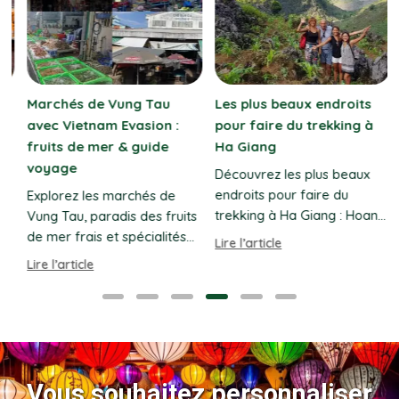
Marchés de Vung Tau
Les plus beaux endroits
avec Vietnam Evasion :
pour faire du trekking à
fruits de mer & guide
Ha Giang
voyage
Découvrez les plus beaux
endroits pour faire du
Explorez les marchés de
trekking à Ha Giang : Hoang
Vung Tau, paradis des fruits
Su Phi, Ma Pi Leng, Suoi
de mer frais et spécialités
Lire l’article
L
Thau. Circuits sur mesure
locales. Guide complet pour
Lire l’article
avec Vietnam Evasion.
réussir votre voyage au
Vietnam avec Vietnam
Evasion.
Vous souhaitez personnaliser