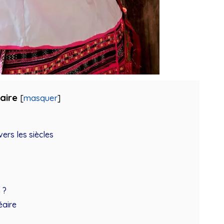
aire
[
masquer
]
rs les siècles
 ?
éaire