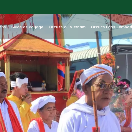
ions
Guide de voyage
Circuits au Vietnam
Circuits Laos Cambo