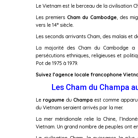
Le Vietnam est le berceau de la civilisation C
Les premiers
Cham du
Cambodge
, des mig
vers le 14° siècle.
Les seconds arrivants Cham, des malais et des
La majorité des Cham du Cambodge a ét
persécutions ethniques, religieuses et poli
Pot de 1975 à 1979.
Suiv
ez l’agence locale francophone Vietn
Les Cham du Champa au 
Le
royaume
du
Champa
est comme apparu de
du Vietnam seraient arrivés par la mer.
La mer méridionale relie la Chine, l’Indonés
Vietnam. Un grand nombre de peuples ont em