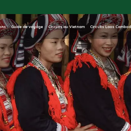
ions
Guide de voyage
Circuits au Vietnam
Circuits Laos Cambo