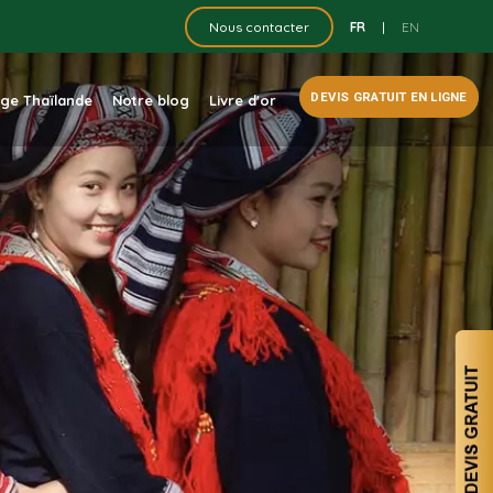
FR
|
EN
Nous contacter
DEVIS GRATUIT EN LIGNE
dge Thaïlande
Notre blog
Livre d'or