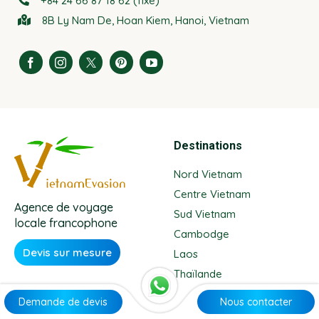
+84 24 66 87 18 62 (fixe)
8B Ly Nam De, Hoan Kiem, Hanoi, Vietnam
Destinations
Nord Vietnam
Centre Vietnam
Agence de voyage
Sud Vietnam
locale francophone
Cambodge
Devis sur mesure
Laos
Thaïlande
Demande de devis
Nous contacter
Circuit Vietnam
Guide pratique