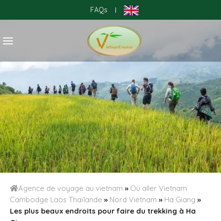
Skip
FAQs
|
to
content
Agence de voyage au vietnam
»
Où aller Vietnam
Cambodge Laos Thaïlande
»
Nord Vietnam
»
Ha Giang
»
Les plus beaux endroits pour faire du trekking à Ha