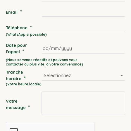
*
Email
*
Téléphone
Date pour
*
l'appel
DD
slash
Tranche
MM
*
horaire
slash
YYYY
Votre
*
message