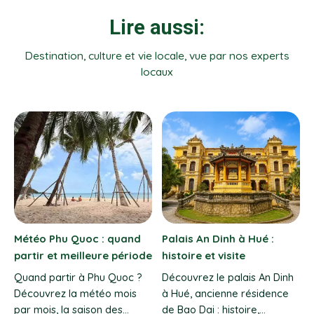
Lire aussi:
Destination, culture et vie locale, vue par nos experts
locaux
Marchés de Vung Tau
Pai, village bohème du
avec Vietnam Evasion :
Nord de la Thaïlande
fruits de mer & guide
Explorez Pai, la perle du
voyage
Nord de la Thaïlande. Guide
complet : paysages, vie
Explorez les marchés de