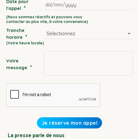
Date pour
*
l'appel
DD
slash
Tranche
MM
*
horaire
slash
YYYY
Votre
*
message
La presse parle de nous