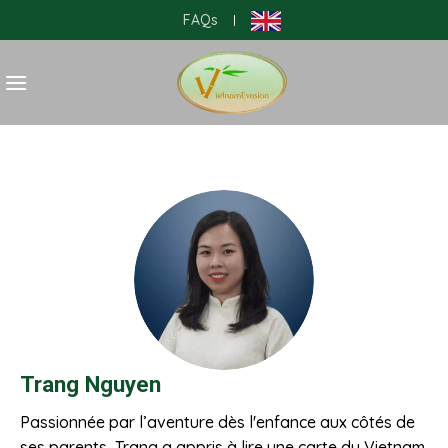
Skip
FAQs
|
to
content
Trang Nguyen
Passionnée par l’aventure dès l'enfance aux côtés de
ses parents, Trang a appris à lire une carte du Vietnam