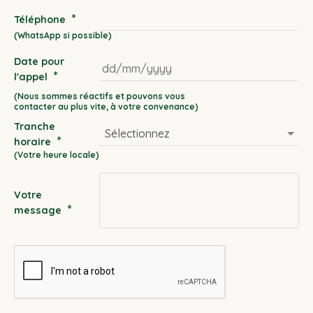
*
Téléphone
Date pour
*
l'appel
DD
slash
Tranche
MM
*
horaire
slash
YYYY
Votre
*
message