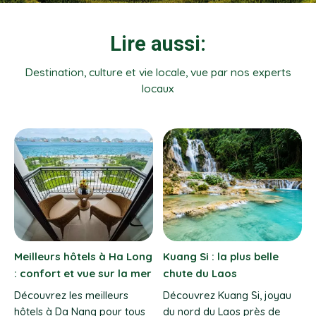
Lire aussi:
Destination, culture et vie locale, vue par nos experts
locaux
Les plus beaux endroits
Pai, village bohème du
pour faire du trekking à
Nord de la Thaïlande
Ha Giang
au
Explorez Pai, la perle du
Nord de la Thaïlande. Guide
Découvrez les plus beaux