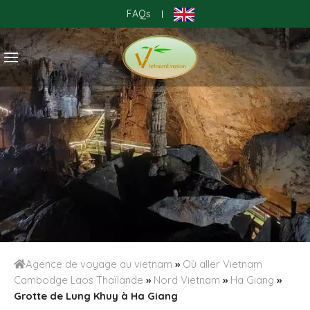
Skip
FAQs
|
to
content
Agence de voyage au vietnam
»
Où aller Vietnam
Cambodge Laos Thaïlande
»
Nord Vietnam
»
Ha Giang
»
Grotte de Lung Khuy à Ha Giang