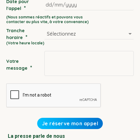
Date pour
*
l'appel
DD
slash
Tranche
MM
*
horaire
slash
YYYY
Votre
*
message
La presse parle de nous