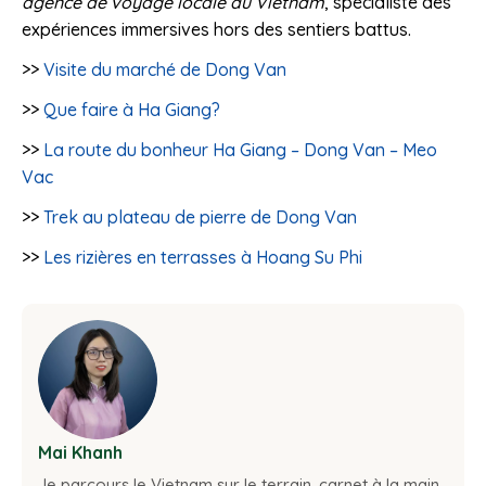
agence de voyage locale au Vietnam
, spécialiste des
expériences immersives hors des sentiers battus.
>>
Visite du marché de Dong Van
>>
Que faire à Ha Giang?
>>
La route du bonheur Ha Giang – Dong Van – Meo
Vac
>>
Trek au plateau de pierre de Dong Van
>>
Les rizières en terrasses à Hoang Su Phi
Mai Khanh
Je parcours le Vietnam sur le terrain, carnet à la main