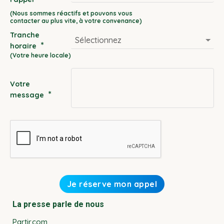
DD
slash
Tranche
MM
*
horaire
slash
YYYY
Votre
*
message
La presse parle de nous
Partir.com