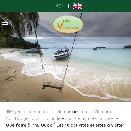
Skip
FAQs
|
to
content
Agence de voyage au vietnam
»
Où aller Vietnam
Cambodge Laos Thaïlande
»
Sud Vietnam
»
Phu Quoc
»
Que faire à Phu Quoc ? Les 10 activités et sites à visiter