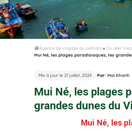
Agence de voyage au vietnam
»
Où aller Vi
Mui Né, les plages paradisiaques, les grand
Mis à jour le 21 juillet, 2024
Par:
Mai Khanh
Mui Né, les plages p
grandes dunes du V
Mui Né, les p