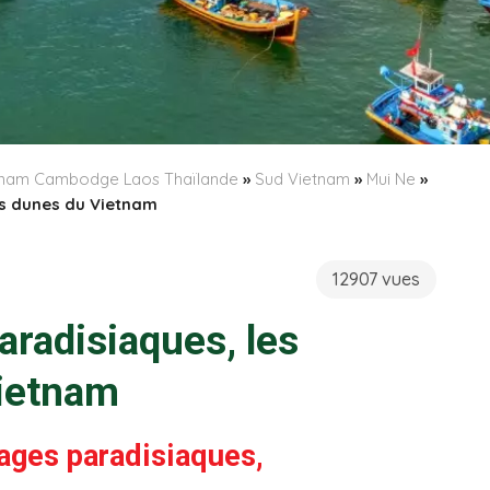
etnam Cambodge Laos Thaïlande
»
Sud Vietnam
»
Mui Ne
»
es dunes du Vietnam
12907 vues
aradisiaques, les
ietnam
lages paradisiaques,