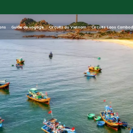
ions
Guide de voyage
Circuits au Vietnam
Circuits Laos Cambo