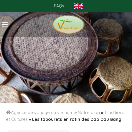
Skip
FAQs
|
to
content
Agence de voyage au vietnam
»
Notre blog
»
Traditions
et Cultures
»
Les tabourets en rotin des Dao Dau Bang