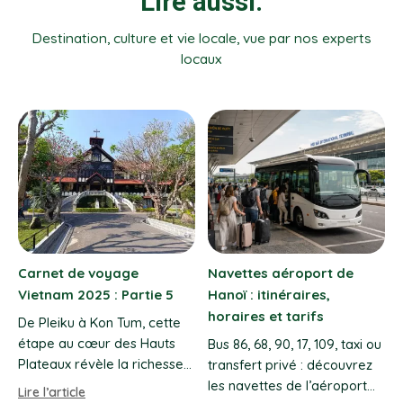
Lire aussi:
Destination, culture et vie locale, vue par nos experts
locaux
Têt 2027 au Vietnam :
Voyage Vietnam Tout
dates et conseils de
Compris – Prix, Circuits &
voyage
Conseils Locaux
u
Le Têt 2027 aura lieu le 6
Voyage Vietnam tout
février. Dates, traditions,
compris 2026–2027 : prix
transports, fermetures et
réels, circuits 10 à 21 jours,