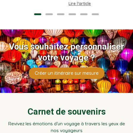
conseils locaux pour
meilleure période, budget et
Lire l’article
Lire l’article
L
préparer sereinement votre
conseils d’experts locaux.
voyage.
Guide complet par Vietnam
Evasion à Hanoi.
Vous souhaitez personnaliser
votre voyage ?
Créer un itinéraire sur mesure
Carnet de souvenirs
Revivez les émotions d’un voyage à travers les yeux de
nos voyageurs