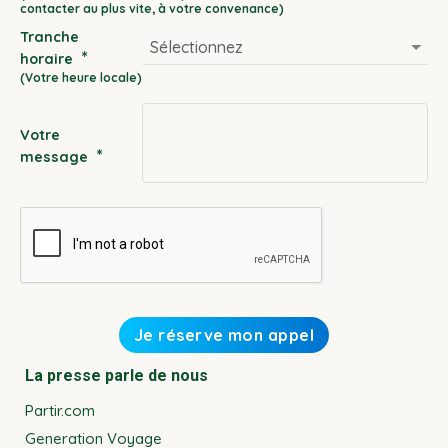
slash
Tranche
MM
*
horaire
slash
YYYY
Votre
*
message
La presse parle de nous
Partir.com
Generation Voyage