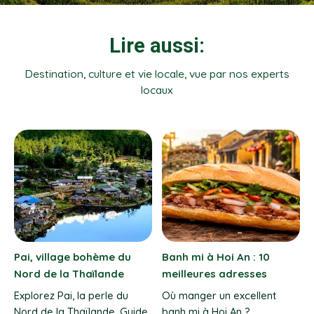
Lire aussi:
Destination, culture et vie locale, vue par nos experts
locaux
Trekking dans le
Météo Phu Quoc : quand
Ratanakiri au Nord-Est du
partir et meilleure période
Cambodge
Quand partir à Phu Quoc ?
Découvrez la météo mois
Découvrez le Ratanakiri,