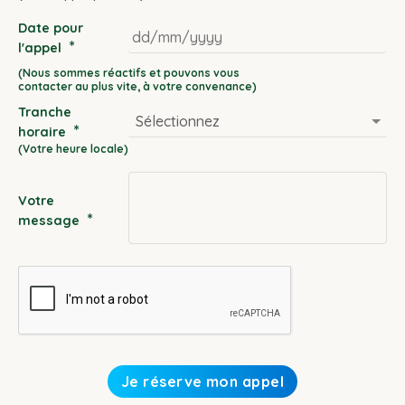
Date pour
*
l'appel
DD
slash
Tranche
MM
*
horaire
slash
YYYY
Votre
*
message