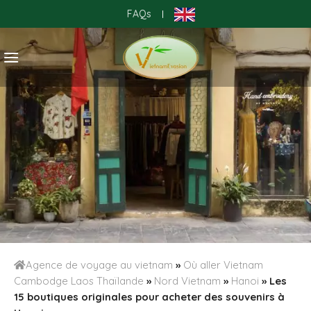
Skip
FAQs
|
to
content
Agence de voyage au vietnam
»
Où aller Vietnam
Cambodge Laos Thaïlande
»
Nord Vietnam
»
Hanoi
»
Les
15 boutiques originales pour acheter des souvenirs à