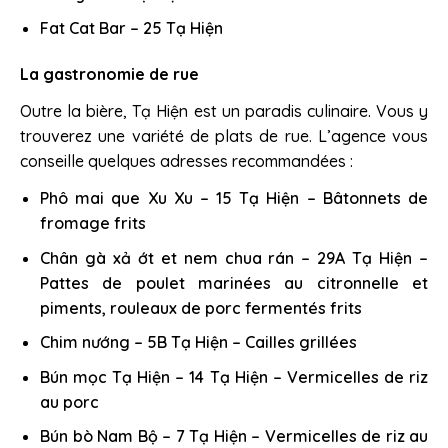
Fat Cat Bar – 25 Tạ Hiện
La gastronomie de rue
Outre la bière, Tạ Hiện est un paradis culinaire. Vous y
trouverez une variété de plats de rue. L’agence vous
conseille quelques adresses recommandées :
Phô mai que Xu Xu – 15 Tạ Hiện – Bâtonnets de
fromage frits
Chân gà xả ớt et nem chua rán – 29A Tạ Hiện –
Pattes de poulet marinées au citronnelle et
piments, rouleaux de porc fermentés frits
Chim nướng – 5B Tạ Hiện – Cailles grillées
Bún mọc Tạ Hiện – 14 Tạ Hiện – Vermicelles de riz
au porc
Bún bò Nam Bộ – 7 Tạ Hiện – Vermicelles de riz au