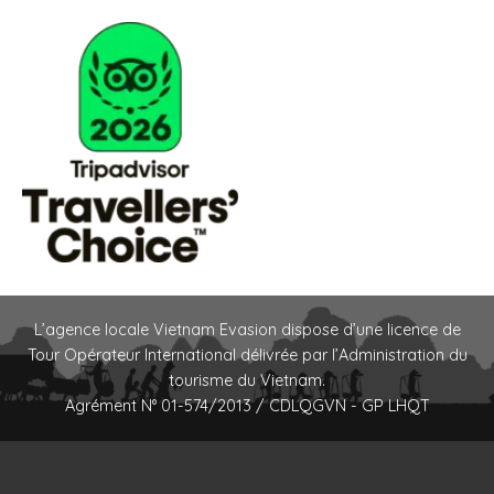
L’agence locale Vietnam Evasion dispose d’une licence de
Tour Opérateur International délivrée par l’Administration du
tourisme du Vietnam.
Agrément N° 01-574/2013 / CDLQGVN - GP LHQT