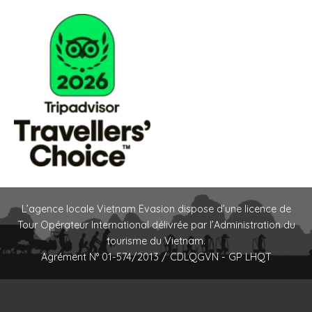
L’agence locale Vietnam Evasion dispose d’une licence de
Tour Opérateur International délivrée par l’Administration du
tourisme du Vietnam.
Agrément N° 01-574/2013 / CDLQGVN - GP LHQT