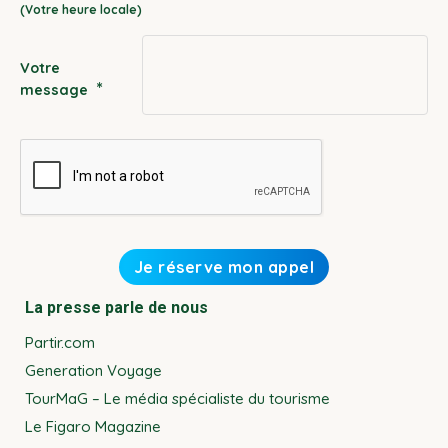
slash
YYYY
Votre
*
message
La presse parle de nous
Partir.com
Generation Voyage
TourMaG – Le média spécialiste du tourisme
Le Figaro Magazine