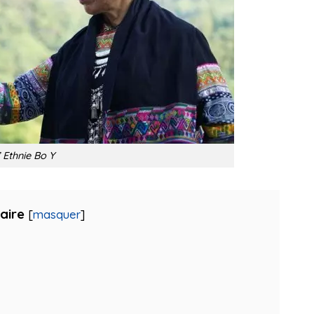
’ Ethnie Bo Y
aire
[
masquer
]