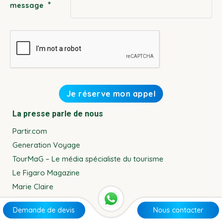
*
message
La presse parle de nous
Partir.com
Generation Voyage
TourMaG – Le média spécialiste du tourisme
Le Figaro Magazine
Marie Claire
Contact
Demande de devis
Nous contacter