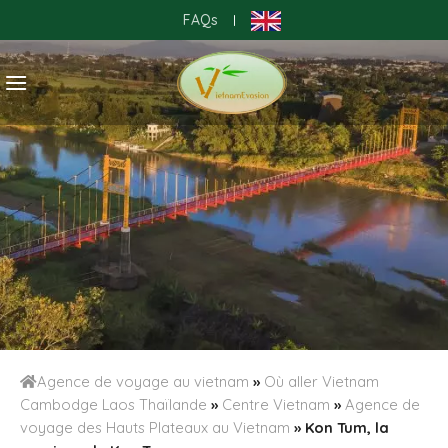
Skip
FAQs
|
to
content
Agence de voyage au vietnam
»
Où aller Vietnam
Cambodge Laos Thaïlande
»
Centre Vietnam
»
Agence de
voyage des Hauts Plateaux au Vietnam
»
Kon Tum, la