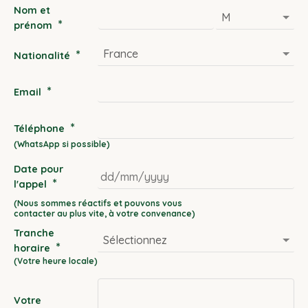
Nom et
*
prénom
*
Nationalité
*
Email
*
Téléphone
Date pour
*
l'appel
DD
slash
Tranche
MM
*
horaire
slash
YYYY
Votre