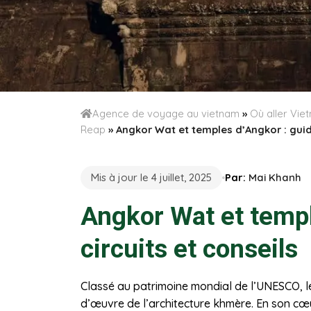
Agence de voyage au vietnam
»
Où aller Vi
Reap
»
Angkor Wat et temples d’Angkor : guide
Mis à jour le 4 juillet, 2025
Par:
Mai Khanh
Angkor Wat et templ
circuits et conseils
Classé au patrimoine mondial de l’UNESCO, l
d’œuvre de l’architecture khmère. En son cœ