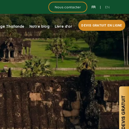
FR
|
EN
Nous contacter
DEVIS GRATUIT EN LIGNE
dge Thaïlande
Notre blog
Livre d'or