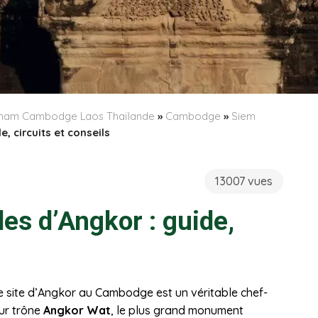
etnam Cambodge Laos Thaïlande
»
Cambodge
»
Siem
, circuits et conseils
13007 vues
es d’Angkor : guide,
e site d’Angkor au Cambodge est un véritable chef-
ur trône
Angkor Wat
, le plus grand monument