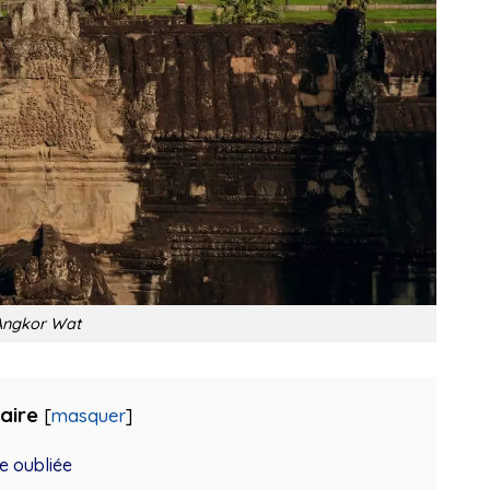
Angkor Wat
aire
[
masquer
]
le oubliée