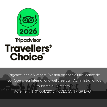
L’agence locale Vietnam Evasion dispose d’une licence de
Tour Opérateur International délivrée par l’Administration du
tourisme du Vietnam.
Agrément N° 01-574/2013 / CDLQGVN - GP LHQT