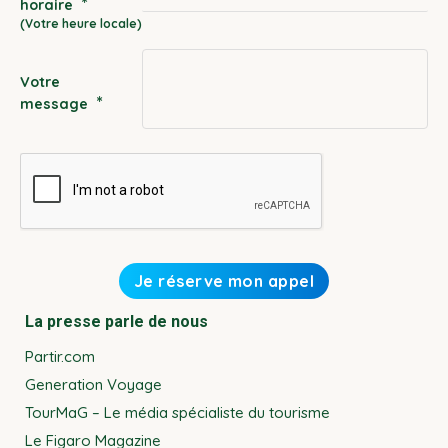
*
horaire
slash
YYYY
Votre
*
message
La presse parle de nous
Partir.com
Generation Voyage
TourMaG – Le média spécialiste du tourisme
Le Figaro Magazine