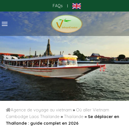
Skip
FAQs
|
to
content
Agence de voyage au vietnam
»
Où aller Vietnam
Cambodge Laos Thaïlande
»
Thaïlande
»
Se déplacer en
Thaïlande : guide complet en 2026