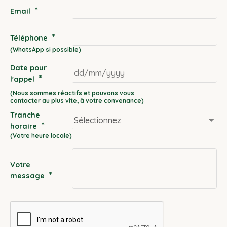
*
Email
*
Téléphone
Date pour
*
l'appel
DD
slash
Tranche
MM
*
horaire
slash
YYYY
Votre
*
message