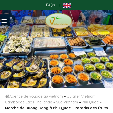
Skip
FAQs
|
to
content
Agence de voyage au vietnam
»
Où aller Vietnam
Cambodge Laos Thaïlande
»
Sud Vietnam
»
Phu Quoc
»
Marché de Duong Dong à Phu Quoc – Paradis des fruits