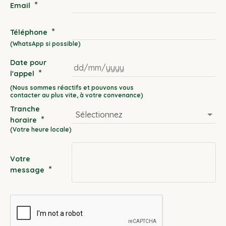
*
Email
*
Téléphone
Date pour
*
l'appel
DD
slash
Tranche
MM
*
horaire
slash
YYYY
Votre
*
message