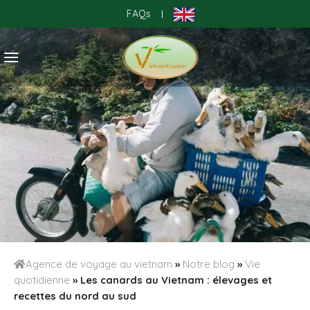
Skip
FAQs
|
to
content
Agence de voyage au vietnam
»
Notre blog
»
Vie
quotidienne
»
Les canards au Vietnam : élevages et
recettes du nord au sud