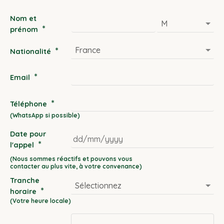
Nom et
*
prénom
*
Nationalité
*
Email
*
Téléphone
Date pour
*
l'appel
DD
slash
Tranche
MM
*
horaire
slash
YYYY