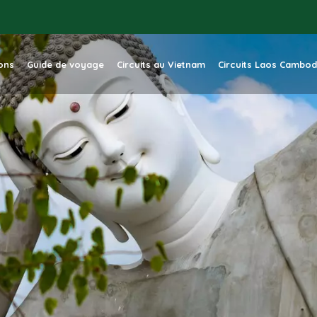
ions
Guide de voyage
Circuits au Vietnam
Circuits Laos Cambo