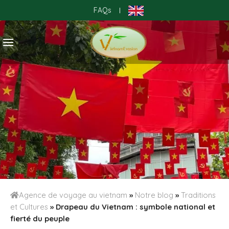
Skip
FAQs
|
to
content
Agence de voyage au vietnam
»
Notre blog
»
Traditions
et Cultures
»
Drapeau du Vietnam : symbole national et
fierté du peuple