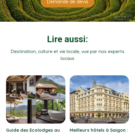
Demande de devis
Lire aussi:
Destination, culture et vie locale, vue par nos experts
locaux
:
Prix voyage Vietnam 12
Carnet de voyage