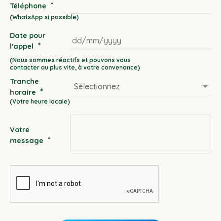
*
Téléphone
Date pour
*
l'appel
DD
slash
Tranche
MM
*
horaire
slash
YYYY
Votre
*
message