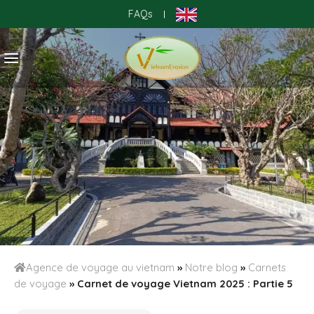
Skip
FAQs
|
to
content
Agence de voyage au vietnam
»
Notre blog
»
Carnets
de voyage
»
Carnet de voyage Vietnam 2025 : Partie 5