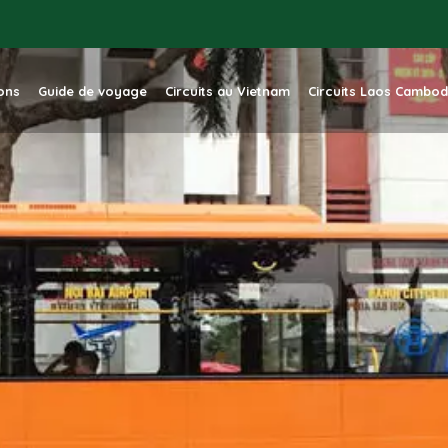
ions
Guide de voyage
Circuits au Vietnam
Circuits Laos Cambo