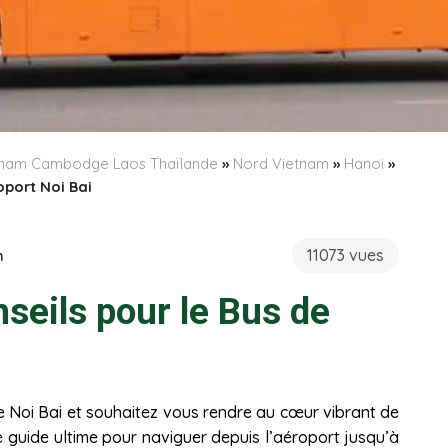
etnam Cambodge Laos Thaïlande
»
Nord Vietnam
»
Hanoi
»
oport Noi Bai
11073 vues
h
nseils pour le Bus de
de Noi Bai et souhaitez vous rendre au cœur vibrant de
re guide ultime pour naviguer depuis l’aéroport jusqu’à