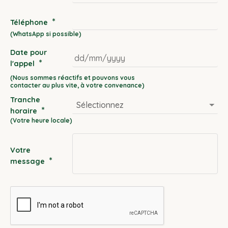
*
Téléphone
Date pour
*
l'appel
DD
slash
Tranche
MM
*
horaire
slash
YYYY
Votre
*
message