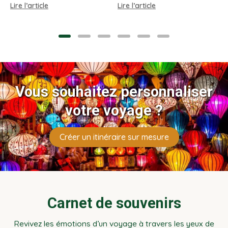
ville et séjours nature.
r
grottes spectaculaires,
Lire l’article
Conseils pratiques par
faune rare et conseils
agence locale.
pratiques.
Vous souhaitez personnaliser
votre voyage ?
Créer un itinéraire sur mesure
Carnet de souvenirs
Revivez les émotions d’un voyage à travers les yeux de