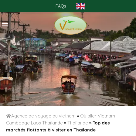
Skip
FAQs
|
to
content
Agence de voyage au vietnam
»
Où aller Vietnam
Cambodge Laos Thaïlande
»
Thaïlande
»
Top des
marchés flottants à visiter en Thaïlande