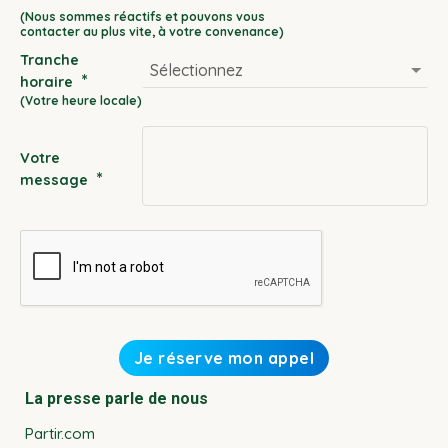
DD
slash
Tranche
MM
*
horaire
slash
YYYY
Votre
*
message
La presse parle de nous
Partir.com