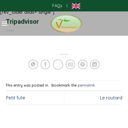
Skip
FAQs
|
to
[rev_slider alias="single"]
content
Tripadvisor
This entry was posted in . Bookmark the
permalink
.
Petit fute
Le routard