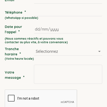
*
Téléphone
Date pour
*
l'appel
DD
slash
Tranche
MM
*
horaire
slash
YYYY
Votre
*
message