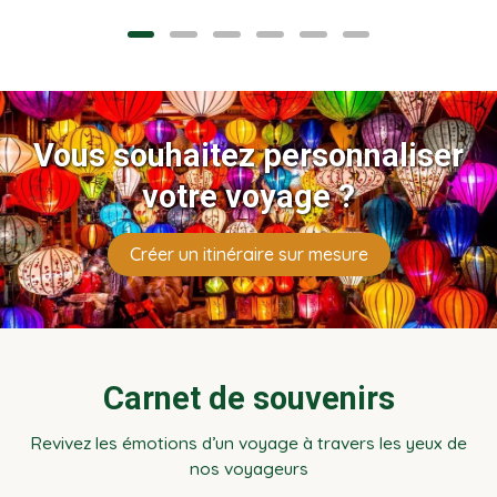
pour bien manger.
Vous souhaitez personnaliser
votre voyage ?
Créer un itinéraire sur mesure
Carnet de souvenirs
Revivez les émotions d’un voyage à travers les yeux de
nos voyageurs