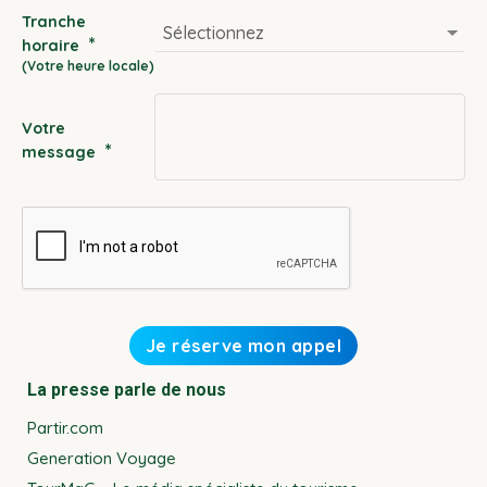
slash
Tranche
MM
*
horaire
slash
YYYY
Votre
*
message
La presse parle de nous
Partir.com
Generation Voyage