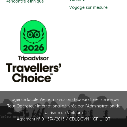
Rencontre ethnique
Voyage sur mesure
L’agence locale Vietnam Evasion dispose d’une licence de
Tour Opérateur International délivrée par l’Administration du
tourisme du Vietnam.
Agrément N° 01-574/2013 / CDLQGVN - GP LHQT