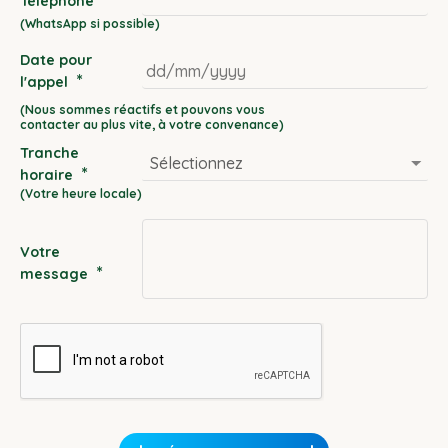
Téléphone
Date pour
*
l'appel
DD
slash
Tranche
MM
*
horaire
slash
YYYY
Votre
*
message