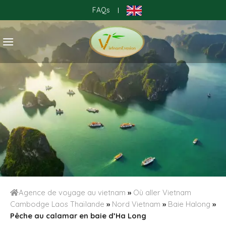
Skip
FAQs
|
to
content
Agence de voyage au vietnam
»
Où aller Vietnam
Cambodge Laos Thaïlande
»
Nord Vietnam
»
Baie Halong
»
Pêche au calamar en baie d’Ha Long