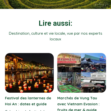
Lire aussi:
Destination, culture et vie locale, vue par nos experts
locaux
Tau
Riz au poulet à Hoi An : 7
Battambang Cambodg
on :
bonnes adresses
paysages typiques &
ide
guide voyage