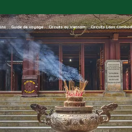
ions
Guide de voyage
Circuits au Vietnam
Circuits Laos Cambo