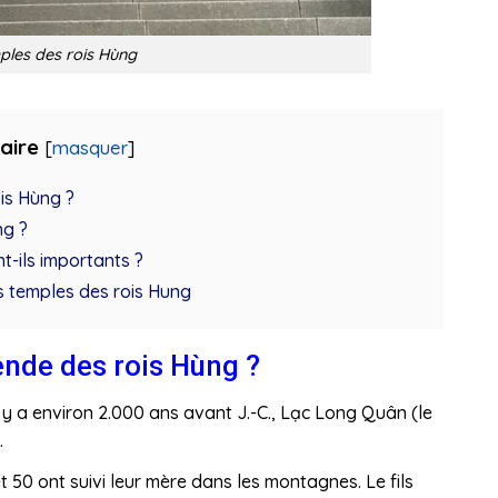
ples des rois Hùng
aire
[
masquer
]
ois Hùng ?
ng ?
t-ils importants ?
es temples des rois Hung
égende des rois Hùng ?
l y a environ 2.000 ans avant J.-C., Lạc Long Quân (le
.
et 50 ont suivi leur mère dans les montagnes. Le fils