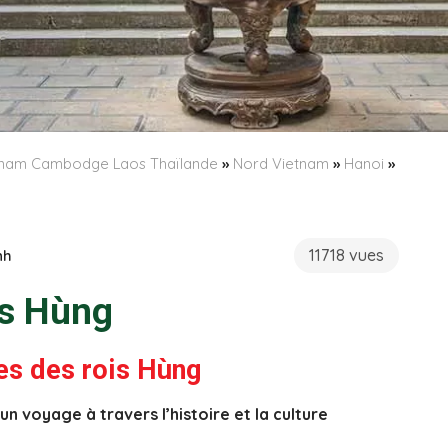
etnam Cambodge Laos Thaïlande
»
Nord Vietnam
»
Hanoi
»
11718 vues
nh
is Hùng
es des rois Hùng
 voyage à travers l’histoire et la culture