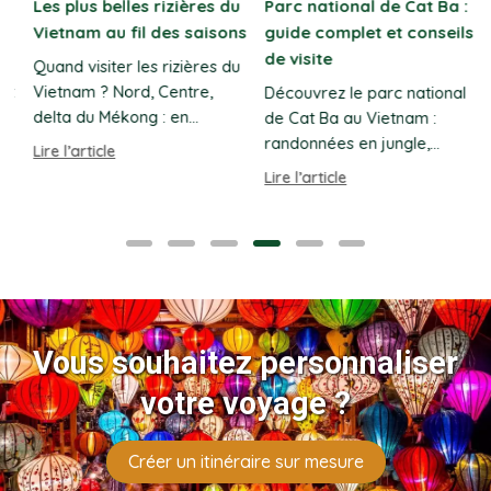
Les plus belles rizières du
Parc national de Cat Ba :
Vietnam au fil des saisons
guide complet et conseils
de visite
Quand visiter les rizières du
t
Vietnam ? Nord, Centre,
Découvrez le parc national
delta du Mékong : en
de Cat Ba au Vietnam :
voyage circuit, découvrez
randonnées en jungle,
Lire l’article
les plus beaux paysages au
grottes spectaculaires,
Lire l’article
L
fil des saisons.
faune rare et conseils
pratiques.
Vous souhaitez personnaliser
votre voyage ?
Créer un itinéraire sur mesure