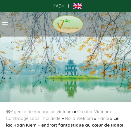
Skip
FAQs
|
to
content
Agence de voyage au vietnam
»
Où aller Vietnam
Cambodge Laos Thaïlande
»
Nord Vietnam
»
Hanoi
»
Le
lac Hoan Kiem – endroit fantastique au cœur de Hanoï