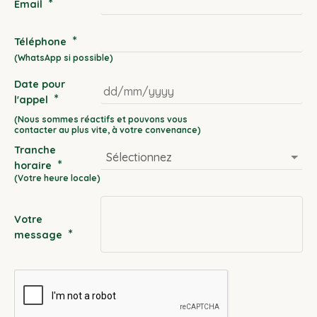
*
Email
*
Téléphone
Date pour
*
l'appel
DD
slash
Tranche
MM
*
horaire
slash
YYYY
Votre
*
message