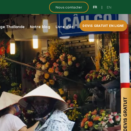
FR
|
EN
Nous contacter
DEVIS GRATUIT EN LIGNE
dge Thaïlande
Notre blog
Livre d'or