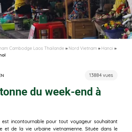
etnam Cambodge Laos Thaïlande
»
Nord Vietnam
»
Hanoi
»
noï
13884 vues
EN
étonne du week-end à
est incontournable pour tout voyageur souhaitant
re et de la vie urbaine vietnamienne. Située dans le