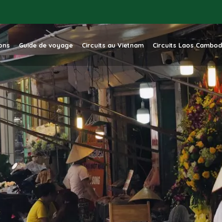
ions
Guide de voyage
Circuits au Vietnam
Circuits Laos Cambo