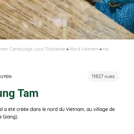
etnam Cambodge Laos Thaïlande
»
Nord Vietnam
»
Ha
11827 vues
GUYEN
Lung Tam
al a été créée dans le nord du Vietnam, au village de
a Giang).