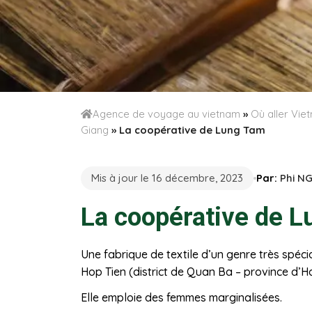
Agence de voyage au vietnam
»
Où aller Vi
Giang
»
La coopérative de Lung Tam
Mis à jour le 16 décembre, 2023
Par:
Phi N
La coopérative de 
Une fabrique de textile d’un genre très spéci
Hop Tien (district de Quan Ba – province d’H
Elle emploie des femmes marginalisées.