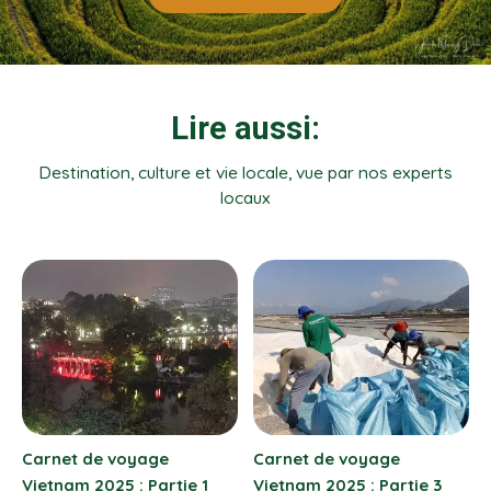
Lire aussi:
Destination, culture et vie locale, vue par nos experts
locaux
e
Nem rán (chả giò) :
Prix voyage Vietnam
artie 3
spécialité croustillante de
jours : budget détail