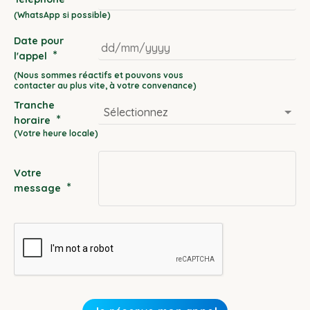
Date pour
*
l'appel
DD
slash
Tranche
MM
*
horaire
slash
YYYY
Votre
*
message