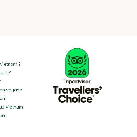
 Vietnam ?
isir ?
r
son voyage
nam
au Vietnam
ure