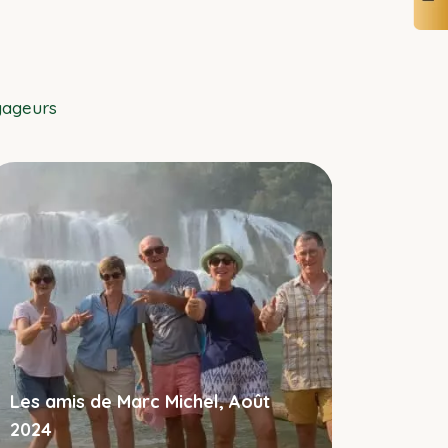
yageurs
Monsieur
2024
Les amis de Marc Michel, Août
Rencontre 
2024
habitants 