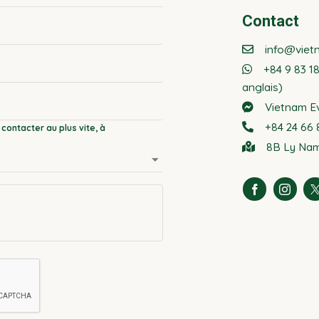
Contact
info@viet
+84 9 83 1
anglais)
Vietnam E
+84 24 66 8
8B Ly Nam