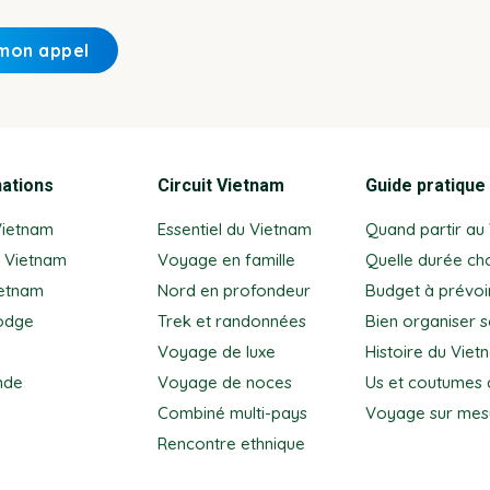
nations
Circuit Vietnam
Guide pratique
Vietnam
Essentiel du Vietnam
Quand partir au
 Vietnam
Voyage en famille
Quelle durée cho
ietnam
Nord en profondeur
Budget à prévoi
odge
Trek et randonnées
Bien organiser 
Voyage de luxe
Histoire du Viet
nde
Voyage de noces
Us et coutumes 
Combiné multi-pays
Voyage sur mes
Rencontre ethnique