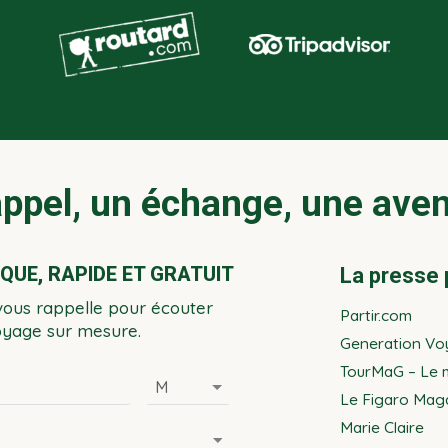
ppel, un échange, une ave
UE, RAPIDE ET GRATUIT
La presse 
vous rappelle pour écouter
Partir.com
voyage sur mesure.
Generation Vo
TourMaG – Le m
Le Figaro Mag
Marie Claire