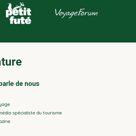
nture
parle de nous
yage
édia spécialiste du tourisme
azine