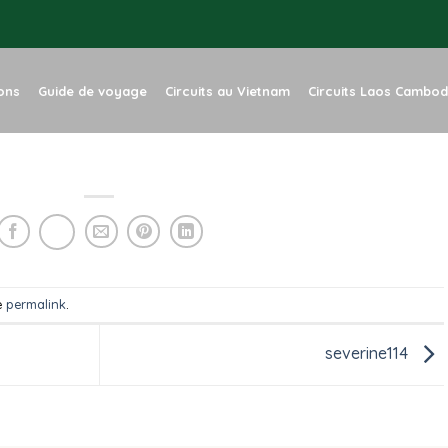
ions
Guide de voyage
Circuits au Vietnam
Circuits Laos Cambo
e
permalink
.
severine114