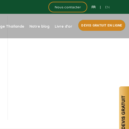
FR
|
EN
Nous contacter
DEVIS GRATUIT EN LIGNE
dge Thaïlande
Notre blog
Livre d'or