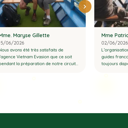
Mme. Maryse Gillette
Mme Patri
15/06/2026
02/06/202
Nous avons été très satisfaits de
L’organisatio
l'agence Vietnam Evasion que ce soit
guides franc
pendant la préparation de notre circuit
toujours disp
avec ajout de visites de notre part
partager leur
extrêmement 
professionnels
du début à l
sentis acco
tout en garda