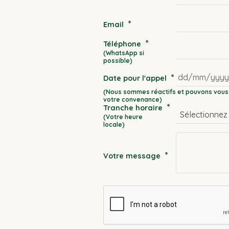
*
Email
*
Téléphone
*
Date pour l'appel
DD
*
Tranche horaire
slash
MM
slash
YYYY
*
Votre message