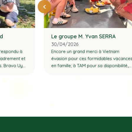
od
Le groupe M. Yvan SERRA
30/04/2026
respondu à
Encore un grand merci à Vietnam
cadrement et
évasion pour ces formidables vacance
tes. Bravo Uyen
en famille; à TAM pour sa disponibilité,
sferts train
sa gentillesse, son écoute et sa
ujours
réactivité; à tous nos guides et
chauffeurs qui ont tous participé à la
réussite de ce voyage.