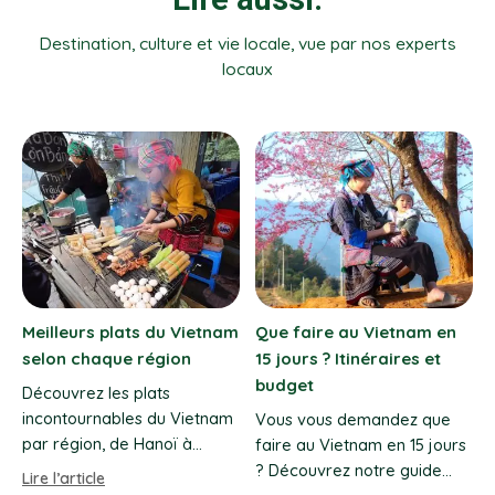
Destination, culture et vie locale, vue par nos experts
locaux
Où faire une retraite de
Prix voyage Vietnam 12
bien-être au Vietnam ?
jours : budget 2026–2027
Découvrez notre sélection
Quel prix prévoir pour un
des meilleures retraites de
voyage au Vietnam de 12
bien-être au Vietnam, des
jours ? Circuit privé, vols,
rs
montagnes du Nord aux
repas et dépenses : nos
Lire l’article
Lire l’article
stations balnéaires au
estimations 2026–2027 sur