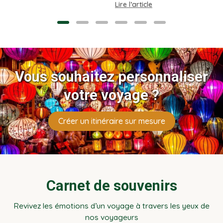
Centre et au Sud.
une base de 4 voyageurs.
t,
Vous souhaitez personnaliser
votre voyage ?
Créer un itinéraire sur mesure
Carnet de souvenirs
Revivez les émotions d’un voyage à travers les yeux de
nos voyageurs