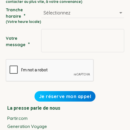
slash
Tranche
MM
*
horaire
slash
YYYY
Votre
*
message
La presse parle de nous
Partir.com
Generation Voyage