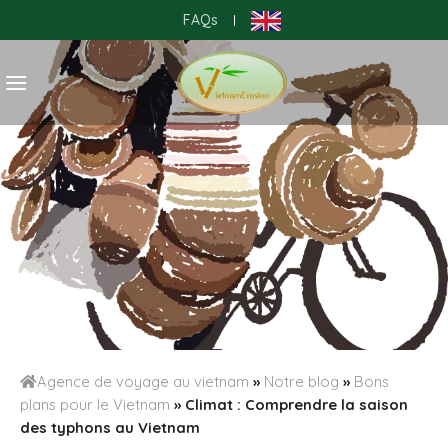
Skip
FAQs
|
to
content
Agence de voyage au vietnam
»
Notre blog
»
Bons
plans pour le Vietnam
»
Climat : Comprendre la saison
des typhons au Vietnam